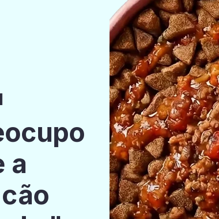
l
reocupo
e a
 cão