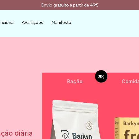
Envio gratuito a partir de 49€
nciona
Avaliações
Manifesto
3kg
Ração
Comida
ão diária