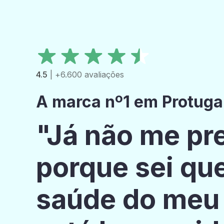
4.5
| +6.600 avaliações
A marca nº1 em Protuga
"Já não me p
porque sei qu
saúde do meu