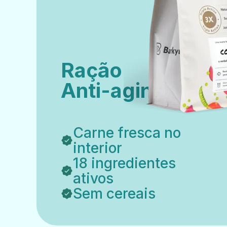
Ração
Anti-aging
Carne fresca no
interior
18 ingredientes
ativos
Sem cereais