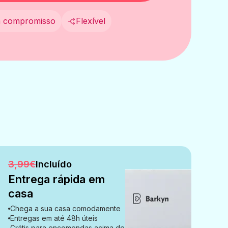
 compromisso
Flexível
3,99€
Incluído
Entrega rápida em
casa
Chega a sua casa comodamente
Entregas em até 48h úteis
Grátis para encomendas acima de