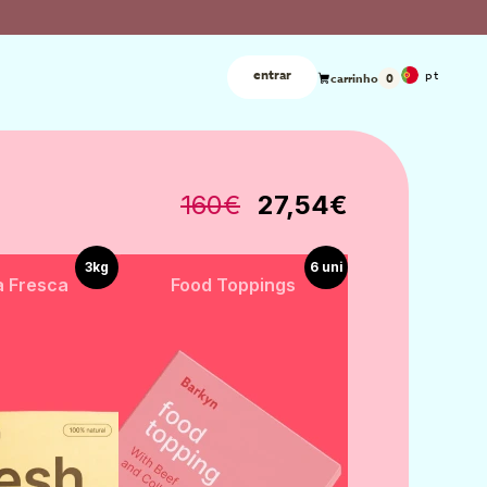
entrar
pt
carrinho
0
160€
27,54
€
3kg
6 uni
 Fresca
Food Toppings