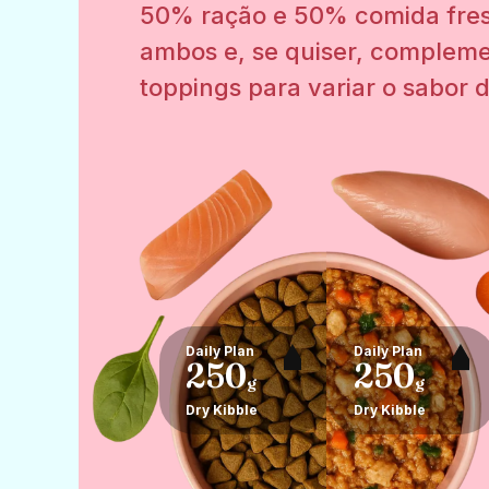
50% ração e 50% comida fres
ambos e, se quiser, complem
toppings para variar o sabor d
Daily Plan
Daily Plan
250
250
g
g
Dry Kibble
Dry Kibble