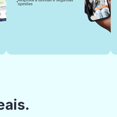
opiniões
eais.