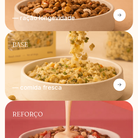
— ração longevidade
BASE
— comida fresca
REFORÇO