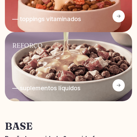
— toppings vitaminados
REFORÇO
— suplementos líquidos
BASE