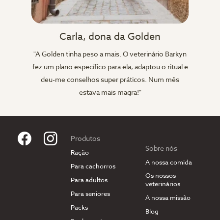
Carla, dona da Golden
"A Golden tinha peso a mais. O veterinário Barkyn
fez um plano específico para ela, adaptou o ritual e
deu-me conselhos super práticos. Num mês
estava mais magra!"
Produtos
Sobre nós
Ração
A nossa comida
Para cachorros
Os nossos
Para adultos
veterinários
Para seniores
A nossa missão
Packs
Blog