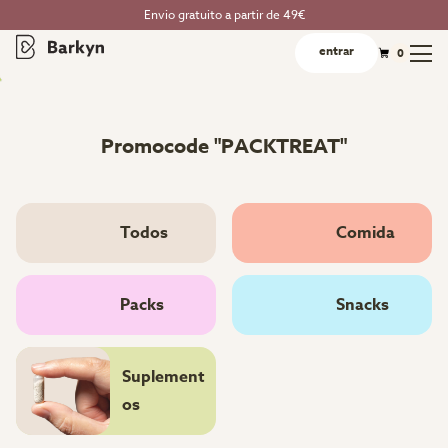
Envio gratuito a partir de 49€
entrar
0
Promocode "PACKTREAT"
Todos
Comida
Packs
Snacks
Suplement
os