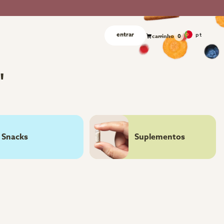
entrar
pt
carrinho
0
"
Snacks
Suplementos