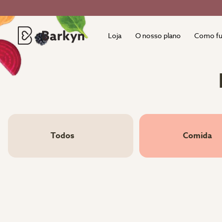
Loja
O nosso plano
Como fu
Todos
Comida