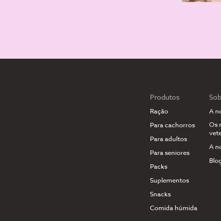
Produtos
Sob
Ração
A n
Os 
Para cachorros
vete
Para adultos
A n
Para seniores
Blo
Packs
Suplementos
Snacks
Comida húmida