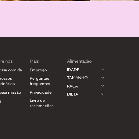
re nós
Mais
Alimentação
IDADE
ossa comida
Emprego
TAMANHO
nossos
Perguntas
rinários
frequentes
RAÇA
ossa missão
Privacidade
DIETA
Livro de
g
reclamações