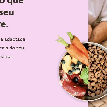
o que
seu
ve.
ta adaptada
reais do seu
nários