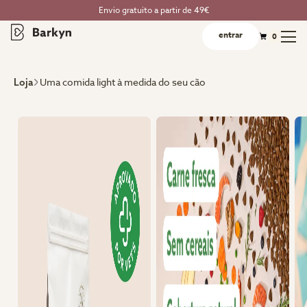
Envio gratuito a partir de 49€
entrar
0
Uma comida light à medida do seu cão
Loja