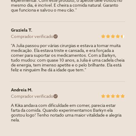
experimentar. Com este produto, o apetite dele voltou no
mesmo dia, é incrível. E cheira a comida natural. Garanto
que funciona e salvou o meu cão."
Graziela T.
Comprador verificado
"A Julia passou por várias cirurgias e estava a tomar muita
medicação. Ela estava triste e cansada, e era forçada a
comer para suportar os medicamentos. Com a Barkyn,
tudo mudou: com quase 10 anos, a Julia é uma cadela cheia
de energia, tem imenso apetite e o pelo brilhante. Ela está
feliz e ninguém lhe dá a idade que tem."
Andreia M.
Comprador verificado
A Kika andava com dificuldade em comer, parecia estar
farta da comida. Quando experimentamos Barkyn ela
gostou logo! Tenho notado uma maior vitalidade e alegria
nela.