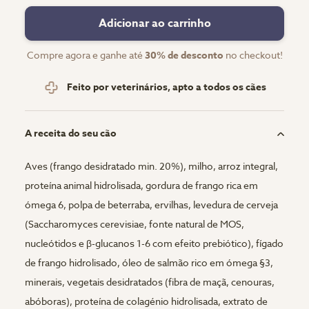
Adicionar ao carrinho
Compre agora e ganhe até
30% de desconto
no checkout!
Feito por veterinários, apto a todos os cães
A receita do seu cão
Aves (frango desidratado min. 20%), milho, arroz integral,
proteína animal hidrolisada, gordura de frango rica em
ómega 6, polpa de beterraba, ervilhas, levedura de cerveja
(Saccharomyces cerevisiae, fonte natural de MOS,
nucleótidos e β-glucanos 1-6 com efeito prebiótico), fígado
de frango hidrolisado, óleo de salmão rico em ómega §3,
minerais, vegetais desidratados (fibra de maçã, cenouras,
abóboras), proteína de colagénio hidrolisada, extrato de