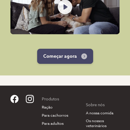
Play
Começar agora
Produtos
Sobre nós
Ração
A nossa comida
Para cachorros
Os nossos
Para adultos
veterinários