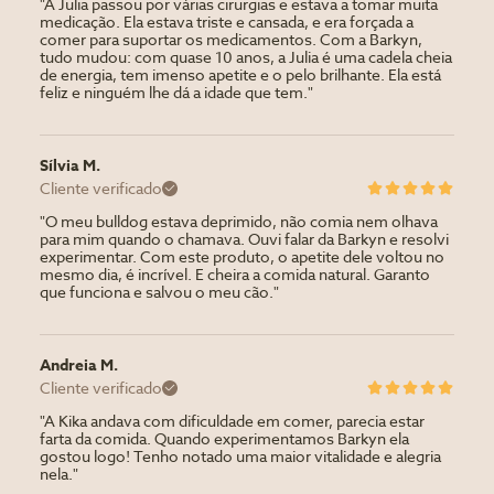
"A Julia passou por várias cirurgias e estava a tomar muita
medicação. Ela estava triste e cansada, e era forçada a
comer para suportar os medicamentos. Com a Barkyn,
tudo mudou: com quase 10 anos, a Julia é uma cadela cheia
de energia, tem imenso apetite e o pelo brilhante. Ela está
feliz e ninguém lhe dá a idade que tem."
Sílvia M.
Cliente verificado
"O meu bulldog estava deprimido, não comia nem olhava
para mim quando o chamava. Ouvi falar da Barkyn e resolvi
experimentar. Com este produto, o apetite dele voltou no
mesmo dia, é incrível. E cheira a comida natural. Garanto
que funciona e salvou o meu cão."
Andreia M.
Cliente verificado
"A Kika andava com dificuldade em comer, parecia estar
farta da comida. Quando experimentamos Barkyn ela
gostou logo! Tenho notado uma maior vitalidade e alegria
nela."