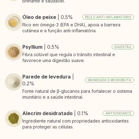
brilhante e saudável.
Óleo de peixe
| 0.5%
PELE E ANTI-INFLAMATÓRIO
Rico em ómega-3 (EPA e DHA), apoia a barreira
cutânea e a função anti-inflamatória.
Psyllium
| 0.5%
DIGESTÃO
Fibra solúvel que regula o trânsito intestinal e
favorece uma digestão suave.
Parede de levedura
|
IMUNIDADE E MICROBIOTA
0.2%
Fonte natural de β-glucanos para fortalecer o sistema
imunitário e a saúde intestinal.
Alecrim desidratado
| 0.1%
ANTIOXIDANTE
Ingrediente natural com propriedades antioxidantes
para proteger as células.