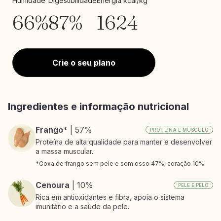
Humidade
Digestibilidade
Energia kcal/kg
66%
87%
1624
Crie o seu plano
Ingredientes e informação nutricional
Frango
* | 57%
PROTEÍNA E MÚSCULO
Proteína de alta qualidade para manter e desenvolver
a massa muscular.
*Coxa de frango sem pele e sem osso 47%; coração 10%.
Cenoura
| 10%
PELE E PELO
Rica em antioxidantes e fibra, apoia o sistema
imunitário e a saúde da pele.