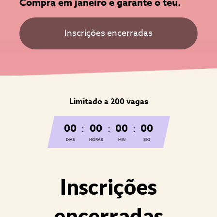
Compra em janeiro e garante o teu.
Inscrições encerradas
Limitado a 200 vagas
00
00
00
00
:
:
:
DIAS
HORAS
MIN
SEG
Inscrições
encerradas