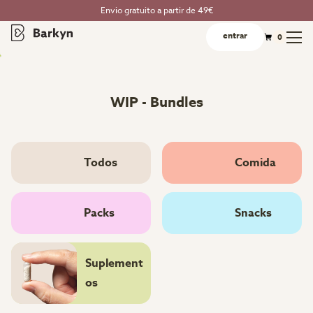
Envio gratuito a partir de 49€
entrar
0
WIP - Bundles
Todos
Comida
Packs
Snacks
Suplement
os