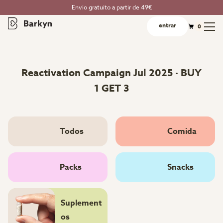
Envio gratuito a partir de 49€
entrar
0
Reactivation Campaign Jul 2025 · BUY
1 GET 3
Todos
Comida
Packs
Snacks
Suplement
os