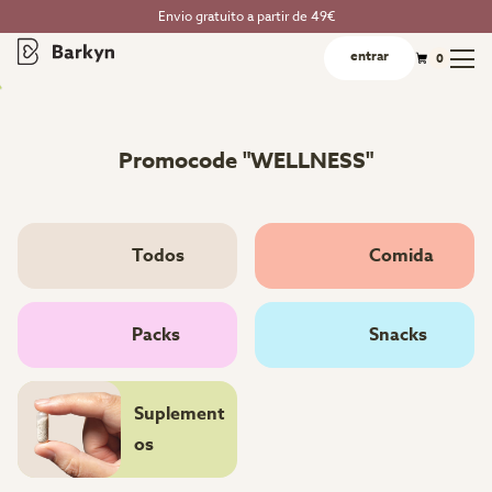
Envio gratuito a partir de 49€
entrar
0
Promocode "WELLNESS"
Todos
Comida
Packs
Snacks
Suplement
os