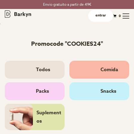
Envio gratuito a partir de 49€
entrar
0
Promocode "COOKIES24"
Todos
Comida
Packs
Snacks
Suplement
os