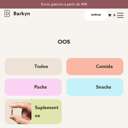
Envio gratuito a partir de 49€
entrar
0
OOS
Todos
Comida
Packs
Snacks
Suplement
os