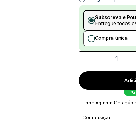
Subscreva e Po
Entregue todos o
Compra única
1
Adic
Pa
Topping com Colagénio
Composição