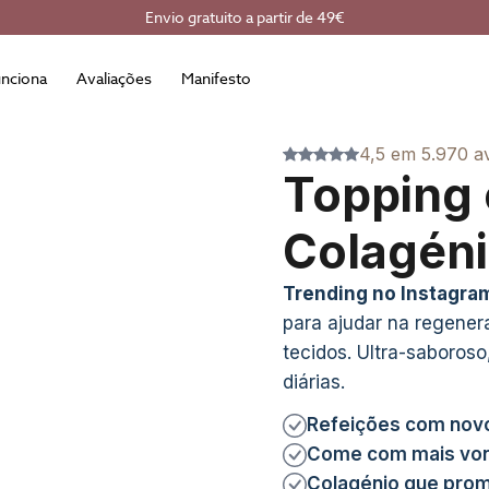
Envio gratuito a partir de 49€
nciona
Avaliações
Manifesto
4,5 em 5.970 a
Topping
Colagéni
Trending no Instagra
para ajudar na regener
tecidos. Ultra-saboroso,
diárias.
Refeições com nov
Come com mais von
Colagénio que prom