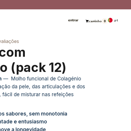
entrar
pt
carrinho
0
valiações
 com
o (pack 12)
m
—
Molho funcional de Colagénio
ação da pele, das articulações e dos
 fácil de misturar nas refeições
os sabores, sem monotonia
tade e entusiasmo
ove a longevidade