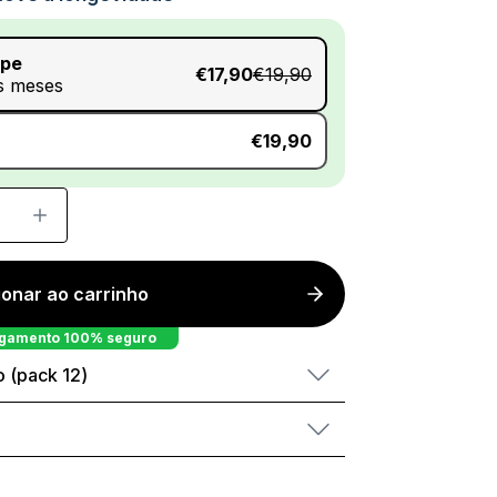
upe
€17,90
€19,90
s meses
€19,90
ionar ao carrinho
gamento 100% seguro
 (pack 12)