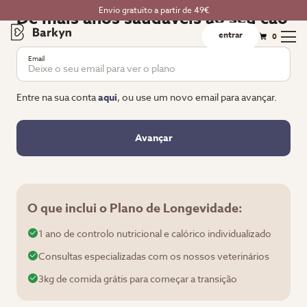
Envio gratuito a partir de 49€
Dê mais anos saudáveis ao seu cão
entrar
0
Email
Entre na sua conta
aqui
, ou use um novo email para avançar.
Avançar
O que inclui o Plano de Longevidade:
1 ano de controlo nutricional e calórico individualizado
Consultas especializadas com os nossos veterinários
3kg de comida grátis para começar a transição