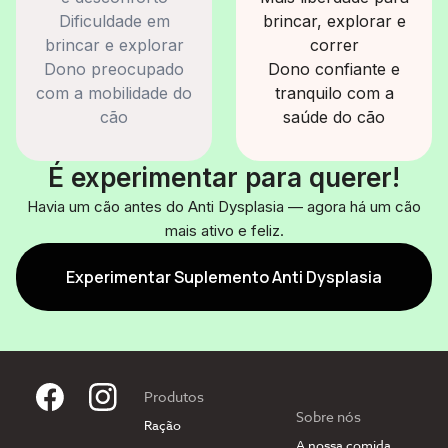
Dificuldade em
brincar, explorar e
brincar e explorar
correr
Dono preocupado
Dono confiante e
com a mobilidade do
tranquilo com a
cão
saúde do cão
É experimentar para querer!
Havia um cão antes do Anti Dysplasia — agora há um cão
mais ativo e feliz.
Experimentar Suplemento Anti Dysplasia
Produtos
Sobre nós
Ração
A nossa comida