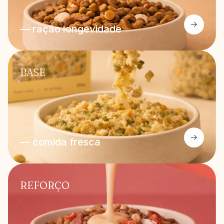
— ração longevidade
BASE
— comida fresca
REFORÇO