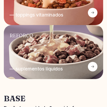
— toppings vitaminados
REFORÇO
— suplementos líquidos
BASE