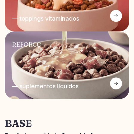
— toppings vitaminados
REFORÇO
— suplementos líquidos
BASE