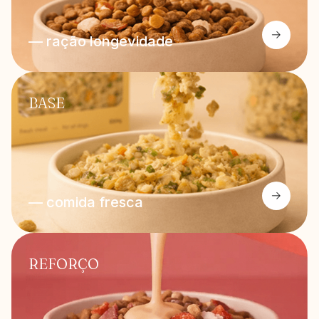
— ração longevidade
BASE
— comida fresca
REFORÇO